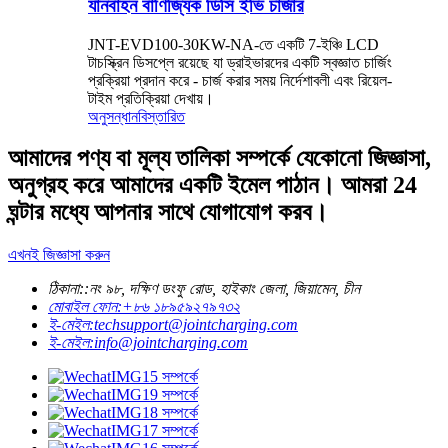
যানবাহন বাণিজ্যিক ডিসি ইভি চার্জার
JNT-EVD100-30KW-NA-তে একটি 7-ইঞ্চি LCD
টাচস্ক্রিন ডিসপ্লে রয়েছে যা ড্রাইভারদের একটি স্বজ্ঞাত চার্জিং
প্রক্রিয়া প্রদান করে - চার্জ করার সময় নির্দেশাবলী এবং রিয়েল-
টাইম প্রতিক্রিয়া দেখায়।
অনুসন্ধান
বিস্তারিত
আমাদের পণ্য বা মূল্য তালিকা সম্পর্কে যেকোনো জিজ্ঞাসা,
অনুগ্রহ করে আমাদের একটি ইমেল পাঠান। আমরা 24
ঘন্টার মধ্যে আপনার সাথে যোগাযোগ করব।
এখনই জিজ্ঞাসা করুন
ঠিকানা::
নং ৯৮, দক্ষিণ ডংফু রোড, হাইকাং জেলা, জিয়ামেন, চীন
মোবাইল ফোন:
+৮৬ ১৮৯৫৯২৭৯৭৩২
ই-মেইল:
techsupport@jointcharging.com
ই-মেইল:
info@jointcharging.com