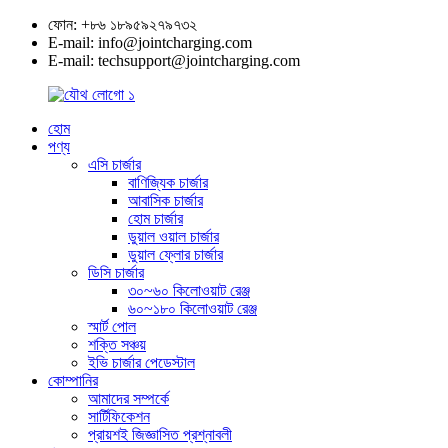
ফোন: +৮৬ ১৮৯৫৯২৭৯৭৩২
E-mail: info@jointcharging.com
E-mail: techsupport@jointcharging.com
হোম
পণ্য
এসি চার্জার
বাণিজ্যিক চার্জার
আবাসিক চার্জার
হোম চার্জার
ডুয়াল ওয়াল চার্জার
ডুয়াল ফ্লোর চার্জার
ডিসি চার্জার
৩০~৬০ কিলোওয়াট রেঞ্জ
৬০~১৮০ কিলোওয়াট রেঞ্জ
স্মার্ট পোল
শক্তি সঞ্চয়
ইভি চার্জার পেডেস্টাল
কোম্পানির
আমাদের সম্পর্কে
সার্টিফিকেশন
প্রায়শই জিজ্ঞাসিত প্রশ্নাবলী