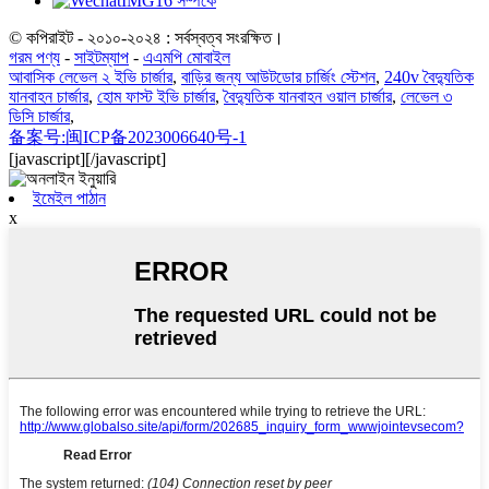
© কপিরাইট - ২০১০-২০২৪ : সর্বস্বত্ব সংরক্ষিত।
গরম পণ্য
-
সাইটম্যাপ
-
এএমপি মোবাইল
আবাসিক লেভেল ২ ইভি চার্জার
,
বাড়ির জন্য আউটডোর চার্জিং স্টেশন
,
240v বৈদ্যুতিক
যানবাহন চার্জার
,
হোম ফাস্ট ইভি চার্জার
,
বৈদ্যুতিক যানবাহন ওয়াল চার্জার
,
লেভেল ৩
ডিসি চার্জার
,
备案号:闽ICP备2023006640号-1
[javascript]
[/javascript]
ইমেইল পাঠান
x