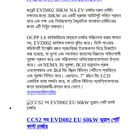
জয়েন্ট EVD002 30KW NA EV চার্জার দ্রুত চার্জিং
দক্ষতার জন্য 30KW এর একটি ধ্রুবক আউটপুট শক্তি প্রদান
করে এবং দক্ষ এবং নির্ভরযোগ্য বৈদ্যুতিক যানবাহন চার্জিংয়ের
জন্য এটি নিখুঁত সমাধান।
OCPP 1.6 কার্যকারিতার মাধ্যমে চার্জার পরিচালনা করার ক্ষমতা
সহ, EVD002 কার্যক্ষম দক্ষতা বৃদ্ধি করে। ডিসি পাওয়ার
মডিউলটি ইপোক্সি রজন স্বয়ংক্রিয় ইনজেকশন দিয়ে ডিজাইন
করা হয়েছে, যা ধুলো এবং লবণাক্ত বাতাসের বিরুদ্ধে শক্তিশালী
সুরক্ষা প্রদান করে এবং পরিবেশগত অভিযোজনযোগ্যতা উন্নত
করে। এর NEMA 3S সুরক্ষা, IK10 ভ্যান্ডাল-প্রুফ
এনক্লোজার এবং IK8 টাচ স্ক্রিন বিভিন্ন সেটিংসে স্থায়িত্ব
এবং সুরক্ষা নিশ্চিত করে। এছাড়াও, 7" রঙিন টাচ LCD
একাধিক ভাষা সমর্থন করে, যা এটিকে বিভিন্ন অ্যাপ্লিকেশনের
জন্য ব্যবহারকারী-বান্ধব করে তোলে।
অনুসন্ধান
বিস্তারিত
CCS2 সহ EVD002 EU 60kW ডুয়াল পোর্ট
ফাস্ট চার্জার