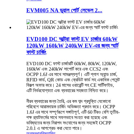
EVM005 NA ডুয়াল পোর্ট লেভেল 2...
EVD100 DC আল্ট্রা ফাস্ট EV চার্জার 60kW
120kW 160kW 240kW EV-এর জন্য স্মার্ট
ফাস্ট চার্জিং
EVD100 DC ফাস্ট চার্জারটি 60kW, 80kW, 120kW,
160kW এবং 240kW সাপোর্ট করে এবং CCS2 এবং
OCPP 1.6J এর সাথে সামঞ্জস্যপূর্ণ। এটি প্লাগ অ্যান্ড চার্জ,
RFID কার্ড, QR কোড এবং ক্রেডিট কার্ড সহ একাধিক পেমেন্ট
বিকল্প অফার করে। 24 মাসের ওয়ারেন্টি সহ CE সার্টিফাইড,
এটি নির্ভরযোগ্যতা এবং ব্যবহারের সহজতা নিশ্চিত করে।
নীরব ব্যবহারের জন্য তৈরি, এর কম শব্দ প্রযুক্তি যেকোনো
পরিবেশে আরামদায়ক চার্জিং অভিজ্ঞতা প্রদান করে। OCPP
1.6J এর সাথে সম্পূর্ণরূপে সঙ্গতিপূর্ণ, এটি 60 টিরও বেশি তৃতীয়-
পক্ষ প্ল্যাটফর্মের সাথে সফলভাবে সংহত করা হয়েছে এবং
ভবিষ্যতের জন্য নিরাপদ সংযোগের জন্য সহজেই OCPP
2.0.1 এ আপগ্রেড করা যেতে পারে।
অনুসন্ধান
বিস্তারিত