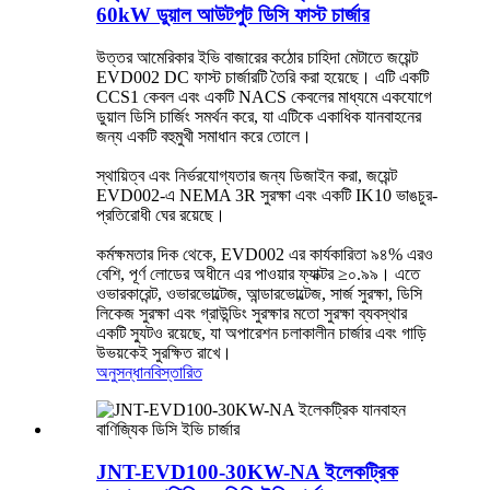
60kW ডুয়াল আউটপুট ডিসি ফাস্ট চার্জার
উত্তর আমেরিকার ইভি বাজারের কঠোর চাহিদা মেটাতে জয়েন্ট
EVD002 DC ফাস্ট চার্জারটি তৈরি করা হয়েছে। এটি একটি
CCS1 কেবল এবং একটি NACS কেবলের মাধ্যমে একযোগে
ডুয়াল ডিসি চার্জিং সমর্থন করে, যা এটিকে একাধিক যানবাহনের
জন্য একটি বহুমুখী সমাধান করে তোলে।
স্থায়িত্ব এবং নির্ভরযোগ্যতার জন্য ডিজাইন করা, জয়েন্ট
EVD002-এ NEMA 3R সুরক্ষা এবং একটি IK10 ভাঙচুর-
প্রতিরোধী ঘের রয়েছে।
কর্মক্ষমতার দিক থেকে, EVD002 এর কার্যকারিতা ৯৪% এরও
বেশি, পূর্ণ লোডের অধীনে এর পাওয়ার ফ্যাক্টর ≥০.৯৯। এতে
ওভারকারেন্ট, ওভারভোল্টেজ, আন্ডারভোল্টেজ, সার্জ সুরক্ষা, ডিসি
লিকেজ সুরক্ষা এবং গ্রাউন্ডিং সুরক্ষার মতো সুরক্ষা ব্যবস্থার
একটি স্যুটও রয়েছে, যা অপারেশন চলাকালীন চার্জার এবং গাড়ি
উভয়কেই সুরক্ষিত রাখে।
অনুসন্ধান
বিস্তারিত
JNT-EVD100-30KW-NA ইলেকট্রিক