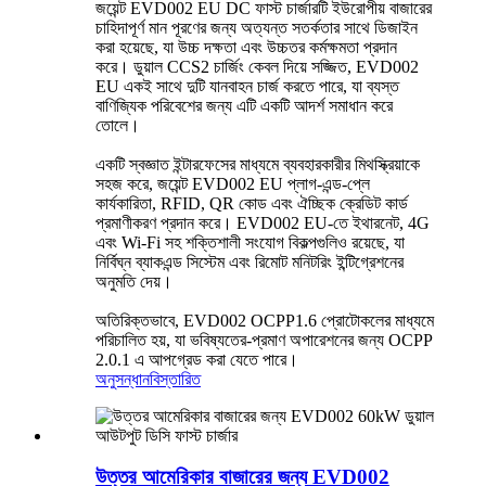
জয়েন্ট EVD002 EU DC ফাস্ট চার্জারটি ইউরোপীয় বাজারের
চাহিদাপূর্ণ মান পূরণের জন্য অত্যন্ত সতর্কতার সাথে ডিজাইন
করা হয়েছে, যা উচ্চ দক্ষতা এবং উচ্চতর কর্মক্ষমতা প্রদান
করে। ডুয়াল CCS2 চার্জিং কেবল দিয়ে সজ্জিত, EVD002
EU একই সাথে দুটি যানবাহন চার্জ করতে পারে, যা ব্যস্ত
বাণিজ্যিক পরিবেশের জন্য এটি একটি আদর্শ সমাধান করে
তোলে।
একটি স্বজ্ঞাত ইন্টারফেসের মাধ্যমে ব্যবহারকারীর মিথস্ক্রিয়াকে
সহজ করে, জয়েন্ট EVD002 EU প্লাগ-এন্ড-প্লে
কার্যকারিতা, RFID, QR কোড এবং ঐচ্ছিক ক্রেডিট কার্ড
প্রমাণীকরণ প্রদান করে। EVD002 EU-তে ইথারনেট, 4G
এবং Wi-Fi সহ শক্তিশালী সংযোগ বিকল্পগুলিও রয়েছে, যা
নির্বিঘ্ন ব্যাকএন্ড সিস্টেম এবং রিমোট মনিটরিং ইন্টিগ্রেশনের
অনুমতি দেয়।
অতিরিক্তভাবে, EVD002 OCPP1.6 প্রোটোকলের মাধ্যমে
পরিচালিত হয়, যা ভবিষ্যতের-প্রমাণ অপারেশনের জন্য OCPP
2.0.1 এ আপগ্রেড করা যেতে পারে।
অনুসন্ধান
বিস্তারিত
উত্তর আমেরিকার বাজারের জন্য EVD002