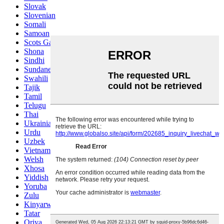
Slovak
Slovenian
Somali
Samoan
Scots Gaelic
Shona
Sindhi
Sundanese
Swahili
Tajik
Tamil
Telugu
Thai
Ukrainian
Urdu
Uzbek
Vietnamese
Welsh
Xhosa
Yiddish
Yoruba
Zulu
Kinyarwanda
Tatar
Oriya