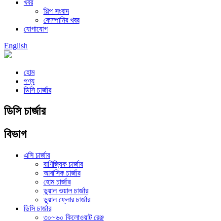
খবর
শিল্প সংবাদ
কোম্পানির খবর
যোগাযোগ
English
হোম
পণ্য
ডিসি চার্জার
ডিসি চার্জার
বিভাগ
এসি চার্জার
বাণিজ্যিক চার্জার
আবাসিক চার্জার
হোম চার্জার
ডুয়াল ওয়াল চার্জার
ডুয়াল ফ্লোর চার্জার
ডিসি চার্জার
৩০~৬০ কিলোওয়াট রেঞ্জ