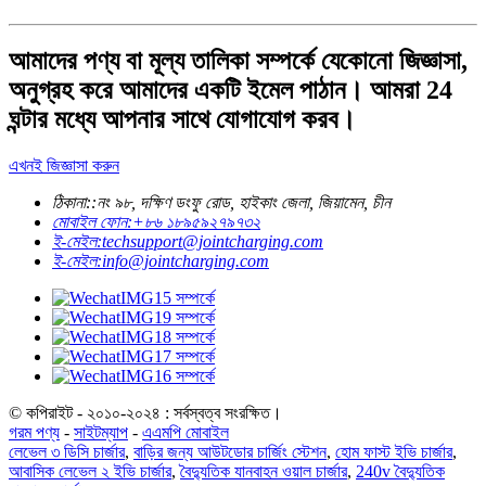
আমাদের পণ্য বা মূল্য তালিকা সম্পর্কে যেকোনো জিজ্ঞাসা,
অনুগ্রহ করে আমাদের একটি ইমেল পাঠান। আমরা 24
ঘন্টার মধ্যে আপনার সাথে যোগাযোগ করব।
এখনই জিজ্ঞাসা করুন
ঠিকানা::
নং ৯৮, দক্ষিণ ডংফু রোড, হাইকাং জেলা, জিয়ামেন, চীন
মোবাইল ফোন:
+৮৬ ১৮৯৫৯২৭৯৭৩২
ই-মেইল:
techsupport@jointcharging.com
ই-মেইল:
info@jointcharging.com
© কপিরাইট - ২০১০-২০২৪ : সর্বস্বত্ব সংরক্ষিত।
গরম পণ্য
-
সাইটম্যাপ
-
এএমপি মোবাইল
লেভেল ৩ ডিসি চার্জার
,
বাড়ির জন্য আউটডোর চার্জিং স্টেশন
,
হোম ফাস্ট ইভি চার্জার
,
আবাসিক লেভেল ২ ইভি চার্জার
,
বৈদ্যুতিক যানবাহন ওয়াল চার্জার
,
240v বৈদ্যুতিক