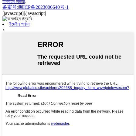
যানবাহন চার্জার
,
备案号:闽ICP备2023006640号-1
[javascript]
[/javascript]
ইমেইল পাঠান
x