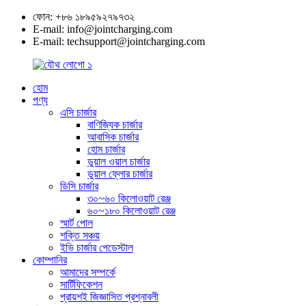
ফোন: +৮৬ ১৮৯৫৯২৭৯৭৩২
E-mail: info@jointcharging.com
E-mail: techsupport@jointcharging.com
হোম
পণ্য
এসি চার্জার
বাণিজ্যিক চার্জার
আবাসিক চার্জার
হোম চার্জার
ডুয়াল ওয়াল চার্জার
ডুয়াল ফ্লোর চার্জার
ডিসি চার্জার
৩০~৬০ কিলোওয়াট রেঞ্জ
৬০~১৮০ কিলোওয়াট রেঞ্জ
স্মার্ট পোল
শক্তি সঞ্চয়
ইভি চার্জার পেডেস্টাল
কোম্পানির
আমাদের সম্পর্কে
সার্টিফিকেশন
প্রায়শই জিজ্ঞাসিত প্রশ্নাবলী