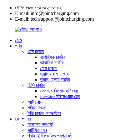
ফোন: +৮৬ ১৮৯৫৯২৭৯৭৩২
E-mail: info@jointcharging.com
E-mail: techsupport@jointcharging.com
হোম
পণ্য
এসি চার্জার
বাণিজ্যিক চার্জার
আবাসিক চার্জার
হোম চার্জার
ডুয়াল ওয়াল চার্জার
ডুয়াল ফ্লোর চার্জার
ডিসি চার্জার
৩০~৬০ কিলোওয়াট রেঞ্জ
৬০~১৮০ কিলোওয়াট রেঞ্জ
স্মার্ট পোল
শক্তি সঞ্চয়
ইভি চার্জার পেডেস্টাল
কোম্পানির
আমাদের সম্পর্কে
সার্টিফিকেশন
প্রায়শই জিজ্ঞাসিত প্রশ্নাবলী