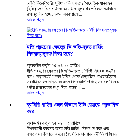
চার্জিং বিতর্ক তৈরি: সুবিধা নাকি দক্ষতা? বৈদ্যুতিক যানবাহন
(ইভি) যখন বিশেষ উদ্ভাবন থেকে মূলধারার পরিবহন সমাধানে
রূপান্তরিত হচ্ছে, তখন অবকাঠামো...
আরও পড়ুন
ইভি গ্রহণের ক্ষেত্রে কি অতি-দ্রুত চার্জিং
সিদ্ধান্তমূলক বিষয় হবে?
অ্যাডমিন কর্তৃক ২৫-০৪-১১ তারিখে
ইভি গ্রহণের ক্ষেত্রে কি অতি-দ্রুত চার্জিংই নির্ধারক ফ্যাক্টর
হবে? অভ্যন্তরীণ দহন ইঞ্জিন থেকে বৈদ্যুতিক পাওয়ারট্রেনে
ত্বরান্বিত স্থানান্তরের ফলে বিশ্বব্যাপী পরিবহনের ধরণটি একটি
গভীর রূপান্তরের মধ্য দিয়ে যাচ্ছে। ...
আরও পড়ুন
ব্যাটারি গাড়ির ওজন কীভাবে ইভি রেঞ্জকে প্রভাবিত
করে
অ্যাডমিন কর্তৃক ২৫-০৪-০৩ তারিখে
বিশ্বব্যাপী ব্যবসার জন্য ইভি চার্জিং স্টেশন সংগ্রহ এবং
বাস্তবায়ন কীভাবে করবেন বৈদ্যুতিক যানবাহন (ইভি) পরিষ্কার