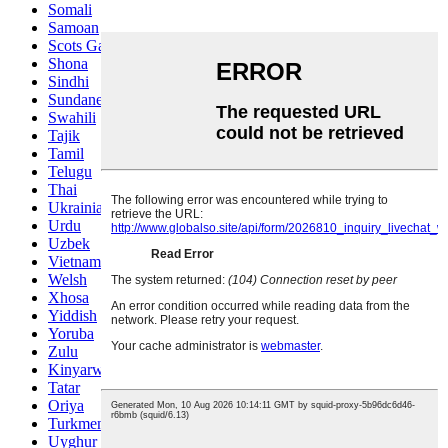
Somali
Samoan
Scots Gaelic
Shona
Sindhi
Sundanese
Swahili
Tajik
Tamil
Telugu
Thai
Ukrainian
Urdu
Uzbek
Vietnamese
Welsh
Xhosa
Yiddish
Yoruba
Zulu
Kinyarwanda
Tatar
Oriya
Turkmen
Uyghur