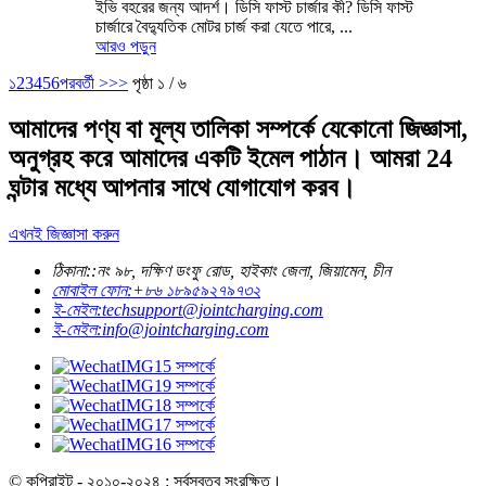
ইভি বহরের জন্য আদর্শ। ডিসি ফাস্ট চার্জার কী? ডিসি ফাস্ট
চার্জারে বৈদ্যুতিক মোটর চার্জ করা যেতে পারে, ...
আরও পড়ুন
১
2
3
4
5
6
পরবর্তী >
>>
পৃষ্ঠা ১ / ৬
আমাদের পণ্য বা মূল্য তালিকা সম্পর্কে যেকোনো জিজ্ঞাসা,
অনুগ্রহ করে আমাদের একটি ইমেল পাঠান। আমরা 24
ঘন্টার মধ্যে আপনার সাথে যোগাযোগ করব।
এখনই জিজ্ঞাসা করুন
ঠিকানা::
নং ৯৮, দক্ষিণ ডংফু রোড, হাইকাং জেলা, জিয়ামেন, চীন
মোবাইল ফোন:
+৮৬ ১৮৯৫৯২৭৯৭৩২
ই-মেইল:
techsupport@jointcharging.com
ই-মেইল:
info@jointcharging.com
© কপিরাইট - ২০১০-২০২৪ : সর্বস্বত্ব সংরক্ষিত।