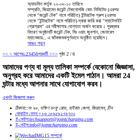
অ্যাডমিন কর্তৃক ২২-০৮-১০ তারিখে
সম্প্রতি, জিয়ামেন জয়েন্ট টেকনোলজি কোং লিমিটেড (এরপর
থেকে "জয়েন্ট টেক" নামে পরিচিত) ইন্টারটেক গ্রুপ (এরপর
থেকে "ইন্টারটেক" নামে পরিচিত) দ্বারা জারি করা "স্যাটেলাইট
প্রোগ্রাম" এর পরীক্ষাগার যোগ্যতা অর্জন করেছে। পুরষ্কার
বিতরণ অনুষ্ঠানটি জয়েন্ট টেক, মিঃ ওয়াং জুনশান, জেনারেল
ম্যানেজার... এ জাঁকজমকপূর্ণভাবে অনুষ্ঠিত হয়েছিল।
আরও পড়ুন
<<
< আগের
১
2
3
4
5
6
পরবর্তী >
>>
পৃষ্ঠা 2 / 6
আমাদের পণ্য বা মূল্য তালিকা সম্পর্কে যেকোনো জিজ্ঞাসা,
অনুগ্রহ করে আমাদের একটি ইমেল পাঠান। আমরা 24
ঘন্টার মধ্যে আপনার সাথে যোগাযোগ করব।
এখনই জিজ্ঞাসা করুন
ঠিকানা::
নং ৯৮, দক্ষিণ ডংফু রোড, হাইকাং জেলা, জিয়ামেন, চীন
মোবাইল ফোন:
+৮৬ ১৮৯৫৯২৭৯৭৩২
ই-মেইল:
techsupport@jointcharging.com
ই-মেইল:
info@jointcharging.com