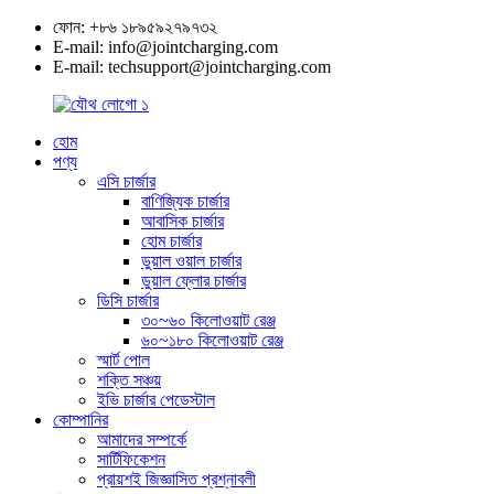
ফোন: +৮৬ ১৮৯৫৯২৭৯৭৩২
E-mail: info@jointcharging.com
E-mail: techsupport@jointcharging.com
হোম
পণ্য
এসি চার্জার
বাণিজ্যিক চার্জার
আবাসিক চার্জার
হোম চার্জার
ডুয়াল ওয়াল চার্জার
ডুয়াল ফ্লোর চার্জার
ডিসি চার্জার
৩০~৬০ কিলোওয়াট রেঞ্জ
৬০~১৮০ কিলোওয়াট রেঞ্জ
স্মার্ট পোল
শক্তি সঞ্চয়
ইভি চার্জার পেডেস্টাল
কোম্পানির
আমাদের সম্পর্কে
সার্টিফিকেশন
প্রায়শই জিজ্ঞাসিত প্রশ্নাবলী