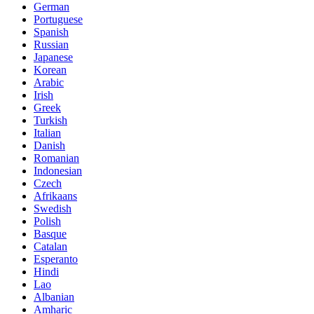
German
Portuguese
Spanish
Russian
Japanese
Korean
Arabic
Irish
Greek
Turkish
Italian
Danish
Romanian
Indonesian
Czech
Afrikaans
Swedish
Polish
Basque
Catalan
Esperanto
Hindi
Lao
Albanian
Amharic