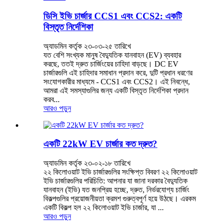
ডিসি ইভি চার্জার CCS1 এবং CCS2: একটি
বিস্তৃত নির্দেশিকা
অ্যাডমিন কর্তৃক ২৩-০৩-২৫ তারিখে
যত বেশি সংখ্যক মানুষ বৈদ্যুতিক যানবাহন (EV) ব্যবহার
করছে, ততই দ্রুত চার্জিংয়ের চাহিদা বাড়ছে। DC EV
চার্জারগুলি এই চাহিদার সমাধান প্রদান করে, দুটি প্রধান ধরণের
সংযোগকারীর মাধ্যমে - CCS1 এবং CCS2। এই নিবন্ধে,
আমরা এই সমস্যাগুলির জন্য একটি বিস্তৃত নির্দেশিকা প্রদান
করব...
আরও পড়ুন
একটি 22kW EV চার্জার কত দ্রুত?
অ্যাডমিন কর্তৃক ২৩-০২-১৮ তারিখে
২২ কিলোওয়াট ইভি চার্জারগুলির সংক্ষিপ্ত বিবরণ ২২ কিলোওয়াট
ইভি চার্জারগুলির পরিচিতি: আপনার যা জানা দরকার বৈদ্যুতিক
যানবাহন (ইভি) যত জনপ্রিয় হচ্ছে, দ্রুত, নির্ভরযোগ্য চার্জিং
বিকল্পগুলির প্রয়োজনীয়তা ক্রমশ গুরুত্বপূর্ণ হয়ে উঠছে। এরকম
একটি বিকল্প হল ২২ কিলোওয়াট ইভি চার্জার, যা ...
আরও পড়ুন