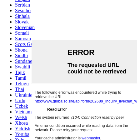
Serbian
Sesotho
Sinhala
Slovak
Slovenian
Somali
Samoan
Scots Gaelic
Shona
Sindhi
Sundanese
Swahili
Tajik
Tamil
Telugu
Thai
Ukrainian
Urdu
Uzbek
Vietnamese
Welsh
Xhosa
Yiddish
Yoruba
Zulu