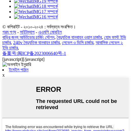
© কপিরাইট - ২০১০-২০২৪ : সর্বস্বত্ব সংরক্ষিত।
গরম পণ্য
-
সাইটম্যাপ
-
এএমপি মোবাইল
বাড়ির জন্য আউটডোর চার্জিং স্টেশন
,
বৈদ্যুতিক যানবাহন ওয়াল চার্জার
,
হোম ফাস্ট ইভি
চার্জার
,
240v বৈদ্যুতিক যানবাহন চার্জার
,
লেভেল ৩ ডিসি চার্জার
,
আবাসিক লেভেল ২
ইভি চার্জার
,
备案号:闽ICP备2023006640号-1
[javascript]
[/javascript]
ইমেইল পাঠান
x