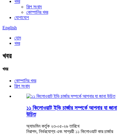
খবর
শিল্প সংবাদ
কোম্পানির খবর
যোগাযোগ
English
হোম
খবর
খবর
খবর
কোম্পানির খবর
শিল্প সংবাদ
১১ কিলোওয়াট ইভি চার্জার সম্পর্কে আপনার যা জানা
উচিত
অ্যাডমিন কর্তৃক ২৩-০৫-২৬ তারিখে
নিরাপদ, নির্ভরযোগ্য এবং সাশ্রয়ী ১১ কিলোওয়াট কার চার্জার