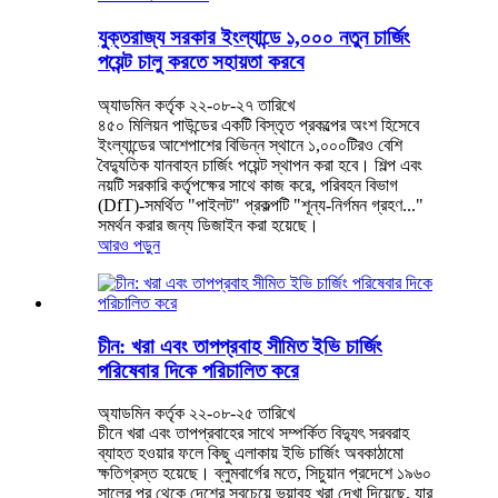
যুক্তরাজ্য সরকার ইংল্যান্ডে ১,০০০ নতুন চার্জিং
পয়েন্ট চালু করতে সহায়তা করবে
অ্যাডমিন কর্তৃক ২২-০৮-২৭ তারিখে
৪৫০ মিলিয়ন পাউন্ডের একটি বিস্তৃত প্রকল্পের অংশ হিসেবে
ইংল্যান্ডের আশেপাশের বিভিন্ন স্থানে ১,০০০টিরও বেশি
বৈদ্যুতিক যানবাহন চার্জিং পয়েন্ট স্থাপন করা হবে। শিল্প এবং
নয়টি সরকারি কর্তৃপক্ষের সাথে কাজ করে, পরিবহন বিভাগ
(DfT)-সমর্থিত "পাইলট" প্রকল্পটি "শূন্য-নির্গমন গ্রহণ..."
সমর্থন করার জন্য ডিজাইন করা হয়েছে।
আরও পড়ুন
চীন: খরা এবং তাপপ্রবাহ সীমিত ইভি চার্জিং
পরিষেবার দিকে পরিচালিত করে
অ্যাডমিন কর্তৃক ২২-০৮-২৫ তারিখে
চীনে খরা এবং তাপপ্রবাহের সাথে সম্পর্কিত বিদ্যুৎ সরবরাহ
ব্যাহত হওয়ার ফলে কিছু এলাকায় ইভি চার্জিং অবকাঠামো
ক্ষতিগ্রস্ত হয়েছে। ব্লুমবার্গের মতে, সিচুয়ান প্রদেশে ১৯৬০
সালের পর থেকে দেশের সবচেয়ে ভয়াবহ খরা দেখা দিয়েছে, যার