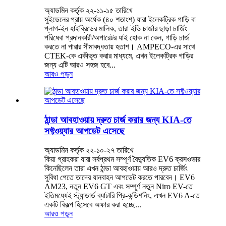
অ্যাডমিন কর্তৃক ২২-১১-১৫ তারিখে
সুইডেনের প্রায় অর্ধেক (৪০ শতাংশ) যারা ইলেকট্রিক গাড়ি বা
প্লাগ-ইন হাইব্রিডের মালিক, তারা ইভি চার্জার ছাড়া চার্জিং
পরিষেবা প্রদানকারী/অপারেটর যাই হোক না কেন, গাড়ি চার্জ
করতে না পারার সীমাবদ্ধতায় হতাশ। AMPECO-এর সাথে
CTEK-কে একীভূত করার মাধ্যমে, এখন ইলেকট্রিক গাড়ির
জন্য এটি আরও সহজ হবে...
আরও পড়ুন
ঠান্ডা আবহাওয়ায় দ্রুত চার্জ করার জন্য KIA-তে
সফ্টওয়্যার আপডেট এসেছে
অ্যাডমিন কর্তৃক ২২-১০-২৭ তারিখে
কিয়া গ্রাহকরা যারা সর্বপ্রথম সম্পূর্ণ বৈদ্যুতিক EV6 ক্রসওভার
কিনেছিলেন তারা এখন ঠান্ডা আবহাওয়ায় আরও দ্রুত চার্জিং
সুবিধা পেতে তাদের যানবাহন আপডেট করতে পারবেন। EV6
AM23, নতুন EV6 GT এবং সম্পূর্ণ নতুন Niro EV-তে
ইতিমধ্যেই স্ট্যান্ডার্ড ব্যাটারি প্রি-কন্ডিশনিং, এখন EV6 A-তে
একটি বিকল্প হিসেবে অফার করা হচ্ছে...
আরও পড়ুন