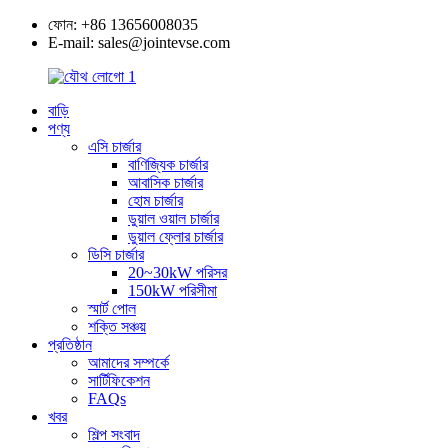
ফোন: +86 13656008035
E-mail: sales@jointevse.com
বাড়ি
পণ্য
এসি চার্জার
বাণিজ্যিক চার্জার
আবাসিক চার্জার
হোম চার্জার
ডুয়াল ওয়াল চার্জার
ডুয়াল ফ্লোর চার্জার
ডিসি চার্জার
20~30kW পরিসর
150kW পরিসীমা
স্মার্ট পোল
শক্তি সঞ্চয়
প্রতিষ্ঠান
আমাদের সম্পর্কে
সার্টিফিকেশন
FAQs
খবর
শিল্প সংবাদ