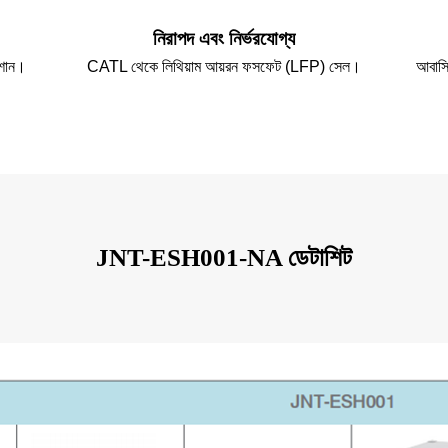
নিরাপদ এবং নির্ভরযোগ্য
েশান।
CATL থেকে লিথিয়াম আয়রন ফসফেট (LFP) সেল।
আবাসি
JNT-ESH001-NA ডেটাশিট