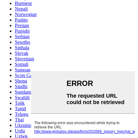
Burmese
Nepali
Norwegian
Pashto
Persian
Punjabi
Serbian
Sesotho
Sinhala
Slovak
Slovenian
Somali
Samoan
Scots Gaelic
Shona
Sindhi
Sundanese
Swahili
Tajik
Tamil
Telugu
Thai
Ukrainian
Urdu
Uzbek