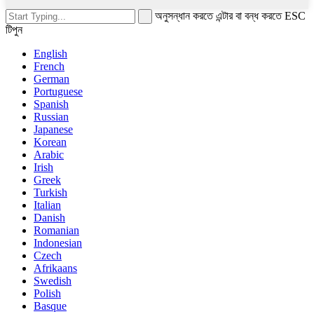
অনুসন্ধান করতে এন্টার বা বন্ধ করতে ESC
টিপুন
English
French
German
Portuguese
Spanish
Russian
Japanese
Korean
Arabic
Irish
Greek
Turkish
Italian
Danish
Romanian
Indonesian
Czech
Afrikaans
Swedish
Polish
Basque