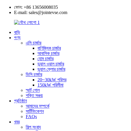
ফোন: +86 13656008035
E-mail: sales@jointevse.com
বাড়ি
পণ্য
এসি চার্জার
বাণিজ্যিক চার্জার
আবাসিক চার্জার
হোম চার্জার
ডুয়াল ওয়াল চার্জার
ডুয়াল ফ্লোর চার্জার
ডিসি চার্জার
20~30kW পরিসর
150kW পরিসীমা
স্মার্ট পোল
শক্তি সঞ্চয়
প্রতিষ্ঠান
আমাদের সম্পর্কে
সার্টিফিকেশন
FAQs
খবর
শিল্প সংবাদ