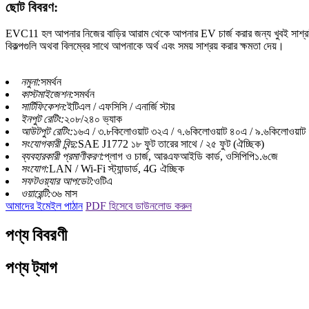
ছোট বিবরণ:
EVC11 হল আপনার নিজের বাড়ির আরাম থেকে আপনার EV চার্জ করার জন্য খুবই সাশ্রয়ী 
বিকল্পগুলি অথবা বিলম্বের সাথে আপনাকে অর্থ এবং সময় সাশ্রয় করার ক্ষমতা দেয়।
নমুনা:
সমর্থন
কাস্টমাইজেশন:
সমর্থন
সার্টিফিকেশন:
ইটিএল / এফসিসি / এনার্জি স্টার
ইনপুট রেটিং:
২০৮/২৪০ ভ্যাক
আউটপুট রেটিং:
১৬এ / ৩.৮কিলোওয়াট ৩২এ / ৭.৬কিলোওয়াট ৪০এ / ৯.৬কিলোওয়াট
সংযোগকারী বিন্দু:
SAE J1772 ১৮ ফুট তারের সাথে / ২৫ ফুট (ঐচ্ছিক)
ব্যবহারকারী প্রমাণীকরণ:
প্লাগ ও চার্জ, আরএফআইডি কার্ড, ওসিপিপি১.৬জে
সংযোগ:
LAN / Wi-Fi স্ট্যান্ডার্ড, 4G ঐচ্ছিক
সফটওয়্যার আপডেট:
ওটিএ
ওয়ারেন্টি:
৩৬ মাস
আমাদের ইমেইল পাঠান
PDF হিসেবে ডাউনলোড করুন
পণ্য বিবরণী
পণ্য ট্যাগ