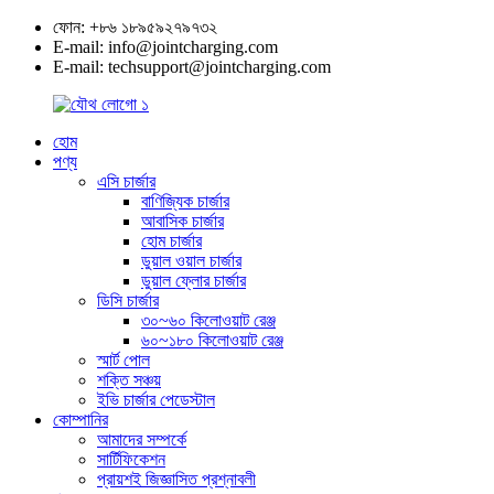
ফোন: +৮৬ ১৮৯৫৯২৭৯৭৩২
E-mail: info@jointcharging.com
E-mail: techsupport@jointcharging.com
হোম
পণ্য
এসি চার্জার
বাণিজ্যিক চার্জার
আবাসিক চার্জার
হোম চার্জার
ডুয়াল ওয়াল চার্জার
ডুয়াল ফ্লোর চার্জার
ডিসি চার্জার
৩০~৬০ কিলোওয়াট রেঞ্জ
৬০~১৮০ কিলোওয়াট রেঞ্জ
স্মার্ট পোল
শক্তি সঞ্চয়
ইভি চার্জার পেডেস্টাল
কোম্পানির
আমাদের সম্পর্কে
সার্টিফিকেশন
প্রায়শই জিজ্ঞাসিত প্রশ্নাবলী