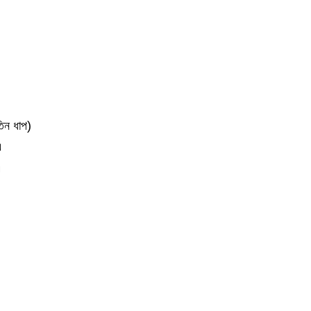
িন ধাপ)
এ
এ