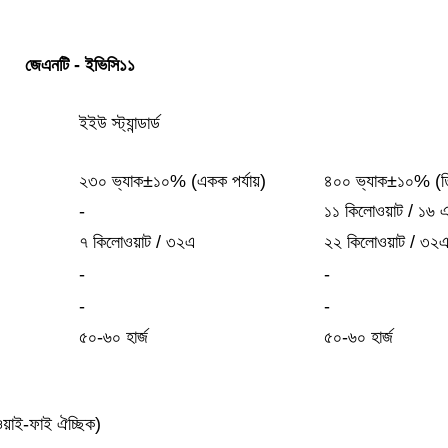
জেএনটি - ইভিসি১১
ইইউ স্ট্যান্ডার্ড
২৩০ ভ্যাক±১০% (একক পর্যায়)
৪০০ ভ্যাক±১০% (ত
-
১১ কিলোওয়াট / ১৬ 
৭ কিলোওয়াট / ৩২এ
২২ কিলোওয়াট / ৩২
-
-
-
-
৫০-৬০ হার্জ
৫০-৬০ হার্জ
হ ওয়াই-ফাই ঐচ্ছিক)