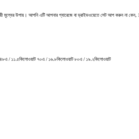
মূল্যের উপায়। আপনি এটি আপনার গ্যারেজে বা ড্রাইভওয়েতে সেট আপ করুন না কেন, 18 
 ৪৮এ / ১১.৫কিলোওয়াট ৭০এ / ১৬.৮কিলোওয়াট ৮০এ / ১৯.২কিলোওয়াট