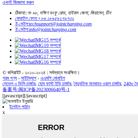
এখনই জিজ্ঞাসা করুন
ঠিকানা::
নং ৯৮, দক্ষিণ ডংফু রোড, হাইকাং জেলা, জিয়ামেন, চীন
মোবাইল ফোন:
+৮৬ ১৮৯৫৯২৭৯৭৩২
ই-মেইল:
techsupport@jointcharging.com
ই-মেইল:
info@jointcharging.com
© কপিরাইট - ২০১০-২০২৪ : সর্বস্বত্ব সংরক্ষিত।
গরম পণ্য
-
সাইটম্যাপ
-
এএমপি মোবাইল
লেভেল ৩ ডিসি চার্জার
,
হোম ফাস্ট ইভি চার্জার
,
বৈদ্যুতিক যানবাহন ওয়াল চার্জার
,
240v বৈদ
备案号:闽ICP备2023006640号-1
[javascript]
[/javascript]
ইমেইল পাঠান
x