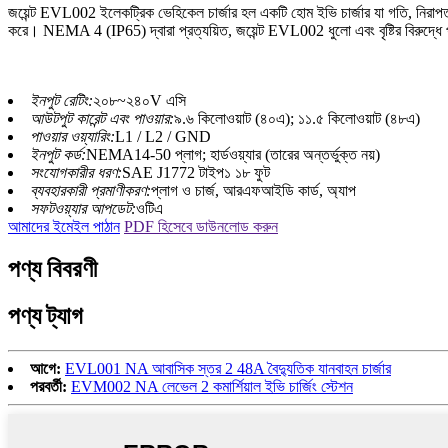
জয়েন্ট EVL002 ইলেকট্রিক ভেহিকেল চার্জার হল একটি হোম ইভি চার্জার যা গতি, নিরাপত্ত
করে। NEMA 4 (IP65) দ্বারা প্রত্যয়িত, জয়েন্ট EVL002 ধুলো এবং বৃষ্টির বিরুদ্ধে প
ইনপুট রেটিং:
২০৮~২৪০V এসি
আউটপুট কারেন্ট এবং পাওয়ার:
৯.৬ কিলোওয়াট (৪০এ); ১১.৫ কিলোওয়াট (৪৮এ)
পাওয়ার ওয়্যারিং:
L1 / L2 / GND
ইনপুট কর্ড:
NEMA14-50 প্লাগ; হার্ডওয়্যার (তারের অন্তর্ভুক্ত নয়)
সংযোগকারীর ধরণ:
SAE J1772 টাইপ১ ১৮ ফুট
ব্যবহারকারী প্রমাণীকরণ:
প্লাগ ও চার্জ, আরএফআইডি কার্ড, অ্যাপ
সফটওয়্যার আপডেট:
ওটিএ
আমাদের ইমেইল পাঠান
PDF হিসেবে ডাউনলোড করুন
পণ্য বিবরণী
পণ্য ট্যাগ
আগে:
EVL001 NA আবাসিক স্তর 2 48A বৈদ্যুতিক যানবাহন চার্জার
পরবর্তী:
EVM002 NA লেভেল 2 কমার্শিয়াল ইভি চার্জিং স্টেশন