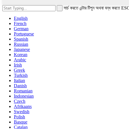
সার্চ করতে এন্টার টিপুন অথবা বন্ধ করতে ES
English
French
German
Portuguese
Spanish
Russian
Japanese
Korean
Arabic
Irish
Greek
Turkish
Italian
Danish
Romanian
Indonesian
Czech
Afrikaans
Swedish
Polish
Basque
Catalan