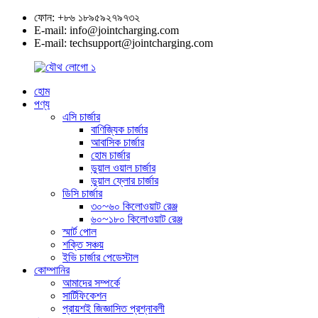
ফোন: +৮৬ ১৮৯৫৯২৭৯৭৩২
E-mail: info@jointcharging.com
E-mail: techsupport@jointcharging.com
হোম
পণ্য
এসি চার্জার
বাণিজ্যিক চার্জার
আবাসিক চার্জার
হোম চার্জার
ডুয়াল ওয়াল চার্জার
ডুয়াল ফ্লোর চার্জার
ডিসি চার্জার
৩০~৬০ কিলোওয়াট রেঞ্জ
৬০~১৮০ কিলোওয়াট রেঞ্জ
স্মার্ট পোল
শক্তি সঞ্চয়
ইভি চার্জার পেডেস্টাল
কোম্পানির
আমাদের সম্পর্কে
সার্টিফিকেশন
প্রায়শই জিজ্ঞাসিত প্রশ্নাবলী