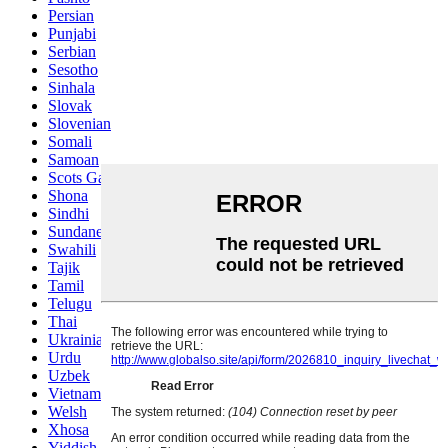
Persian
Punjabi
Serbian
Sesotho
Sinhala
Slovak
Slovenian
Somali
Samoan
Scots Gaelic
Shona
Sindhi
Sundanese
Swahili
Tajik
Tamil
Telugu
Thai
Ukrainian
Urdu
Uzbek
Vietnamese
Welsh
Xhosa
Yiddish