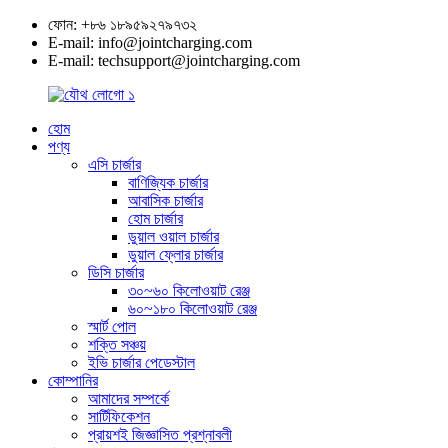
ফোন: +৮৬ ১৮৯৫৯২৭৯৭৩২
E-mail: info@jointcharging.com
E-mail: techsupport@jointcharging.com
হোম
পণ্য
এসি চার্জার
বাণিজ্যিক চার্জার
আবাসিক চার্জার
হোম চার্জার
ডুয়াল ওয়াল চার্জার
ডুয়াল ফ্লোর চার্জার
ডিসি চার্জার
৩০~৬০ কিলোওয়াট রেঞ্জ
৬০~১৮০ কিলোওয়াট রেঞ্জ
স্মার্ট পোল
শক্তি সঞ্চয়
ইভি চার্জার পেডেস্টাল
কোম্পানির
আমাদের সম্পর্কে
সার্টিফিকেশন
প্রায়শই জিজ্ঞাসিত প্রশ্নাবলী