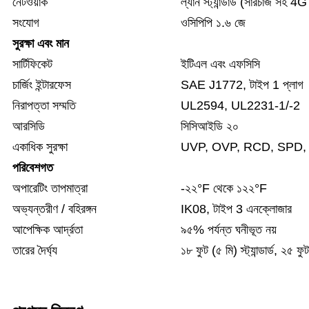
নেটওয়ার্ক
ল্যান স্ট্যান্ডার্ড (সারচার্জ সহ
সংযোগ
ওসিপিপি ১.৬ জে
সুরক্ষা এবং মান
সার্টিফিকেট
ইটিএল এবং এফসিসি
চার্জিং ইন্টারফেস
SAE J1772, টাইপ 1 প্লাগ
নিরাপত্তা সম্মতি
UL2594, UL2231-1/-2
আরসিডি
সিসিআইডি ২০
একাধিক সুরক্ষা
UVP, OVP, RCD, SPD, গ্রাউন্ড
পরিবেশগত
অপারেটিং তাপমাত্রা
-২২°F থেকে ১২২°F
অভ্যন্তরীণ / বহিরঙ্গন
IK08, টাইপ 3 এনক্লোজার
আপেক্ষিক আর্দ্রতা
৯৫% পর্যন্ত ঘনীভূত নয়
তারের দৈর্ঘ্য
১৮ ফুট (৫ মি) স্ট্যান্ডার্ড, ২৫ ফ