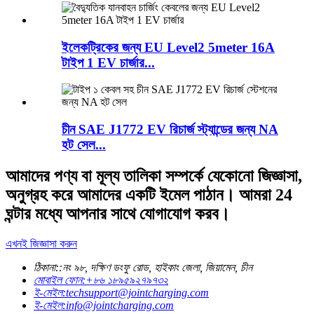
ইলেকট্রিকের জন্য EU Level2 5meter 16A
টাইপ 1 EV চার্জার...
চীন SAE J1772 EV রিচার্জ স্ট্যান্ডের জন্য NA
হট সেল...
আমাদের পণ্য বা মূল্য তালিকা সম্পর্কে যেকোনো জিজ্ঞাসা,
অনুগ্রহ করে আমাদের একটি ইমেল পাঠান। আমরা 24
ঘন্টার মধ্যে আপনার সাথে যোগাযোগ করব।
এখনই জিজ্ঞাসা করুন
ঠিকানা::
নং ৯৮, দক্ষিণ ডংফু রোড, হাইকাং জেলা, জিয়ামেন, চীন
মোবাইল ফোন:
+৮৬ ১৮৯৫৯২৭৯৭৩২
ই-মেইল:
techsupport@jointcharging.com
ই-মেইল:
info@jointcharging.com