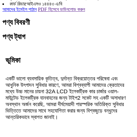
কার্ড রিডার:
আইএসও ১৪৪৪৩ এ/বি
আমাদের ইমেইল পাঠান
PDF হিসেবে ডাউনলোড করুন
পণ্য বিবরণী
পণ্য ট্যাগ
ভূমিকা
একটি ভালো ব্যবসায়িক কৃতিত্ব, দুর্দান্ত বিক্রয়োত্তর পরিষেবা এবং
আধুনিক উৎপাদন সুবিধার কারণে, আমরা বিশ্বব্যাপী আমাদের ক্রেতাদের
মধ্যে উচ্চ মানের চায়না 32A LCD ইলেকট্রিক কার চার্জার ওয়াল-
মাউন্টেড ইলেকট্রিক যানবাহনের জন্য টাইপ2 সকেট সহ একটি অসাধারণ
অবস্থান অর্জন করেছি, আমরা দীর্ঘমেয়াদী পারস্পরিক অতিরিক্ত সুবিধার
ভিত্তিতে আমাদের সাথে সহযোগিতা করার জন্য বিশ্বজুড়ে বন্ধুদের
আন্তরিকভাবে স্বাগত জানাই।