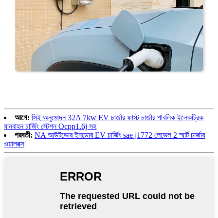
আগে:
সিই অনুমোদন 32A 7kw EV চার্জার ফাস্ট চার্জার পাবলিক ইলেকট্রিক
যানবাহন চার্জিং স্টেশন Ocpp1.6j সহ
পরবর্তী:
NA আউটডোর ইনডোর EV চার্জিং sae j1772 লেভেল 2 স্মার্ট চার্জার
ওয়ালবক্স