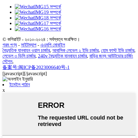
© কপিরাইট - ২০১০-২০২৪ : সর্বস্বত্ব সংরক্ষিত।
গরম পণ্য
-
সাইটম্যাপ
-
এএমপি মোবাইল
বৈদ্যুতিক যানবাহন ওয়াল চার্জার
,
আবাসিক লেভেল ২ ইভি চার্জার
,
হোম ফাস্ট ইভি চার্জার
,
লেভেল ৩ ডিসি চার্জার
,
240v বৈদ্যুতিক যানবাহন চার্জার
,
বাড়ির জন্য আউটডোর চার্জিং
স্টেশন
,
备案号:闽ICP备2023006640号-1
[javascript]
[/javascript]
ইমেইল পাঠান
x