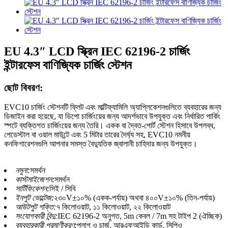
EU 4.3″ LCD স্ক্রিন IEC 62196-2 চার্জিং
ইন্টারফেস বাণিজ্যিক চার্জিং স্টেশন
ছোট বিবরণ:
EVC10 চার্জিং স্টেশনটি ফ্লিট এবং মাল্টিফ্যামিলি অ্যাপ্লিকেশনগুলিতে ব্যবহারের জন্য
ডিজাইন করা হয়েছে, যা ডিপো চার্জিংয়ের জন্য আদর্শভাবে উপযুক্ত এবং নির্ধারিত পার্কিং
স্পটে ব্যক্তিগত চার্জিংয়ের জন্য তৈরি। একক বা দ্বৈত-পোর্ট স্টেশন হিসাবে উপলব্ধ,
পেডেস্টাল বা ওয়াল মাউন্টে এবং 5 মিটার তারের দৈর্ঘ্য সহ, EVC10 নমনীয়
কনফিগারেশনগুলি আপনার সমস্ত বৈদ্যুতিক জ্বালানী চাহিদার জন্য উপযুক্ত।
নমুনা:
সমর্থন
কাস্টমাইজেশন:
সমর্থন
সার্টিফিকেশন:
সিই / সিবি
ইনপুট ভোল্টেজ:
২৩০V±১০% (একক-পর্যায়) অথবা ৪০০V±১০% (তিন-পর্যায়)
আউটপুট শক্তি:
৭ কিলোওয়াট, ১১ কিলোওয়াট, ২২ কিলোওয়াট
সংযোগকারী বিন্দু:
IEC 62196-2 অনুগত, 5m কেবল / 7m সহ টাইপ 2 (ঐচ্ছিক)
ব্যবহারকারী প্রমাণীকরণ:
প্লাগ ও চার্জ, আরএফআইডি কার্ড, সিপিও