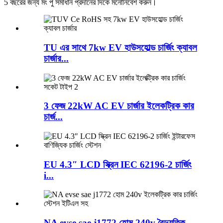
5 বছরের জন্য মং পু সমাধান প্রদানের দিকে মনোনিবেশ করুন।
TU এর সাথে 7kw EV হাউসহোল্ড চার্জিং ক্যাবল
চার্জার...
3 ফেজ 22kW AC EV চার্জার ইলেকট্রিক কার
চার্জ...
EU 4.3″ LCD স্ক্রিন IEC 62196-2 চার্জিং
i...
NA evse sae j1772 হোম 240v বৈদ্যুতিক