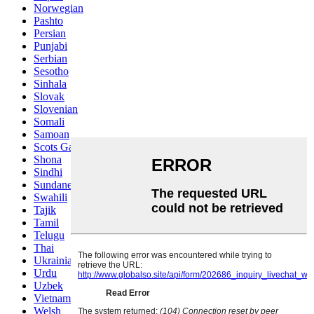
Norwegian
Pashto
Persian
Punjabi
Serbian
Sesotho
Sinhala
Slovak
Slovenian
Somali
Samoan
Scots Gaelic
Shona
Sindhi
Sundanese
Swahili
Tajik
Tamil
Telugu
Thai
Ukrainian
Urdu
Uzbek
Vietnamese
Welsh