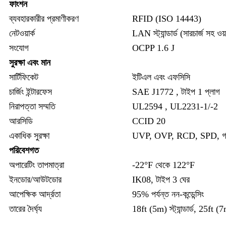
ফাংশন
ব্যবহারকারীর প্রমাণীকরণ
RFID (ISO 14443)
নেটওয়ার্ক
LAN স্ট্যান্ডার্ড (সারচার্জ সহ ও
সংযোগ
OCPP 1.6 J
সুরক্ষা এবং মান
সার্টিফিকেট
ইটিএল এবং এফসিসি
চার্জিং ইন্টারফেস
SAE J1772 , টাইপ 1 প্লাগ
নিরাপত্তা সম্মতি
UL2594 , UL2231-1/-2
আরসিডি
CCID 20
একাধিক সুরক্ষা
UVP, OVP, RCD, SPD, গ্রাউন্
পরিবেশগত
অপারেটিং তাপমাত্রা
-22°F থেকে 122°F
ইনডোর/আউটডোর
IK08, টাইপ 3 ঘের
আপেক্ষিক আর্দ্রতা
95% পর্যন্ত নন-কন্ডেন্সিং
তারের দৈর্ঘ্য
18ft (5m) স্ট্যান্ডার্ড, 25ft (