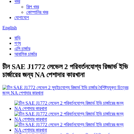
খবর
শিল্প খবর
কোম্পানির খবর
যোগাযোগ
English
বাড়ি
পণ্য
এসি চার্জার
আবাসিক চার্জার
চীন SAE J1772 লেভেল 2 পরিবর্তনযোগ্য রিজার্ভ ইভি
চার্জারের জন্য NA পেশাদার কারখানা