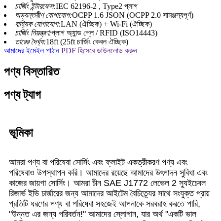
চার্জিং ইন্টারফেস:
IEC 62196-2 , Type2 প্লাগ
অভ্যন্তরীণ যোগাযোগ:
OCPP 1.6 JSON (OCPP 2.0 সামঞ্জস্যপূর্ণ)
বাহ্যিক যোগাযোগ:
LAN (ঐচ্ছিক) + Wi-Fi (ঐচ্ছিক)
চার্জিং নিয়ন্ত্রণ:
প্লাগ অ্যান্ড প্লে / RFID (ISO14443)
তারের দৈর্ঘ্য:
18ft (25ft চার্জিং কেবল ঐচ্ছিক)
আমাদের ইমেইল পাঠান
PDF হিসেবে ডাউনলোড করুন
পণ্য বিস্তারিত
পণ্য ট্যাগ
ভূমিকা
আমরা পণ্য বা পরিষেবা সোর্সিং এবং ফ্লাইট একত্রীকরণ পণ্য এবং
পরিষেবাও উপস্থাপন করি। আমাদের রয়েছে আমাদের উৎপাদন সুবিধা এবং
কাজের জায়গা সোর্সিং। আমরা চীন SAE J1772 লেভেল 2 স্যুইচেবল
রিজার্ভ ইভি চার্জারের জন্য আমাদের আইটেম বৈচিত্র্যের সাথে সংযুক্ত প্রায়
প্রতিটি ধরণের পণ্য বা পরিষেবা সহজেই আপনাকে সরবরাহ করতে পারি,
"উন্নত এর জন্য পরিবর্তন!" আমাদের স্লোগান, যার অর্থ "একটি ভাল