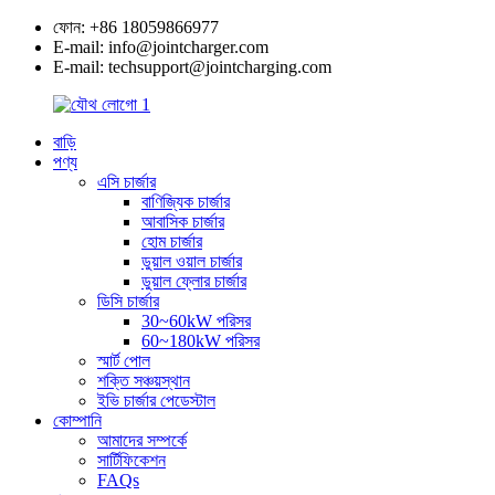
ফোন: +86 18059866977
E-mail: info@jointcharger.com
E-mail: techsupport@jointcharging.com
বাড়ি
পণ্য
এসি চার্জার
বাণিজ্যিক চার্জার
আবাসিক চার্জার
হোম চার্জার
ডুয়াল ওয়াল চার্জার
ডুয়াল ফ্লোর চার্জার
ডিসি চার্জার
30~60kW পরিসর
60~180kW পরিসর
স্মার্ট পোল
শক্তি সঞ্চয়স্থান
ইভি চার্জার পেডেস্টাল
কোম্পানি
আমাদের সম্পর্কে
সার্টিফিকেশন
FAQs