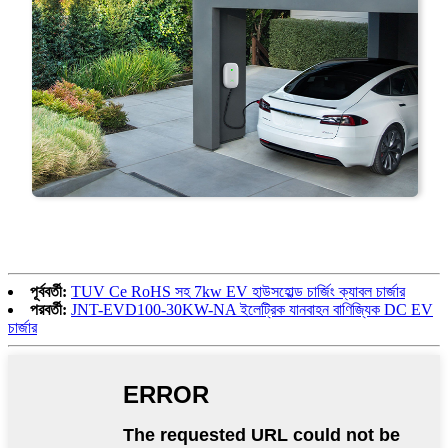
পূর্ববর্তী:
TUV Ce RoHS সহ 7kw EV হাউসহোল্ড চার্জিং ক্যাবল চার্জার
পরবর্তী:
JNT-EVD100-30KW-NA ইলেট্রিক যানবাহন বাণিজ্যিক DC EV
চার্জার